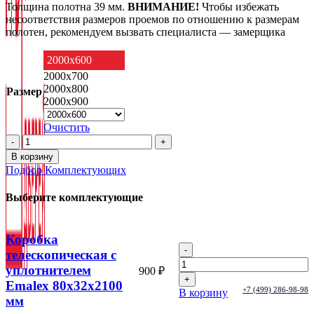
Толщина полотна 39 мм.
ВНИМАНИЕ!
Чтобы избежать
несоответствия размеров проемов по отношению к размерам
полотен, рекомендуем вызвать специалиста — замерщика
2000x600
2000x700
2000x800
Размер
2000x900
Очистить
Количество
товара
В корзину
Межкомнатная
Подбор Комплектующих
дверь
Emalex
Выберите комплектующие
2
ДО
(Ice,
Коробка
Crystal
Количество
Cloud)
телескопическая с
товара
уплотнителем
900
₽
Коробка
Emalex 80x32x2100
телескопическая
+7 (499) 286-98-98
В корзину
с
мм
уплотнителем