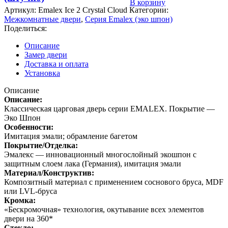
В корзину
плинтуса
Артикул:
Emalex Ice 2 Crystal Cloud
Категории:
Emalex
Межкомнатные двери
,
Серия Emalex (эко шпон)
(штучно)
Поделиться:
Описание
Замер двери
Доставка и оплата
Установка
Описание
Описание:
Классическая царговая дверь cерии EMALEX. Покрытие —
Эко Шпон
Особенности:
Имитация эмали; обрамление багетом
Покрытие/Отделка:
Эмалекс — инновационный многослойный экошпон с
защитным слоем лака (Германия), имитация эмали
Материал/Конструктив:
Композитный материал с применением соснового бруса, MDF
или LVL-бруса
Кромка:
«Бескромочная» технология, окутывание всех элементов
двери на 360*
Стекло: