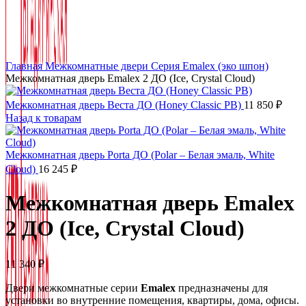
Нажмите, чтобы увеличить
Главная
Межкомнатные двери
Серия Emalex (эко шпон)
Межкомнатная дверь Emalex 2 ДО (Ice, Crystal Cloud)
Межкомнатная дверь Веста ДО (Honey Classic PB)
11 850
₽
Назад к товарам
Межкомнатная дверь Porta ДО (Polar – Белая эмаль, White
Cloud)
16 245
₽
Межкомнатная дверь Emalex
2 ДО (Ice, Crystal Cloud)
11 340
₽
Двери межкомнатные серии
Emalex
предназначены для
установки во внутренние помещения, квартиры, дома, офисы.