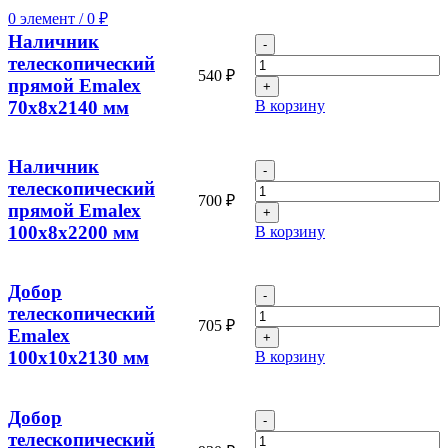
Emalex
0
элемент
/
0
₽
80x32x2100
Наличник
Количество
мм
товара
телескопический
540
₽
Наличник
прямой Emalex
телескопический
70x8x2140 мм
В корзину
прямой
Emalex
70x8x2140
Наличник
Количество
мм
товара
телескопический
700
₽
Наличник
прямой Emalex
телескопический
100x8x2200 мм
В корзину
прямой
Emalex
100x8x2200
Добор
Количество
мм
товара
телескопический
705
₽
Добор
Emalex
телескопический
100x10x2130 мм
В корзину
Emalex
100x10x2130
мм
Добор
Количество
товара
телескопический