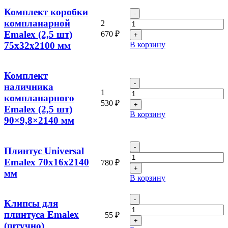
80x38x2100
Комплект коробки
Количество
мм
товара
компланарной
2
Комплект
Emalex (2,5 шт)
670
₽
коробки
75x32x2100 мм
В корзину
компланарной
Emalex
(2,5
Комплект
шт)
Количество
75x32x2100
наличника
товара
1
мм
компланарного
Комплект
530
₽
Emalex (2,5 шт)
наличника
В корзину
компланарного
90×9,8×2140 мм
Emalex
(2,5
Количество
шт)
Плинтус Universal
товара
90x9,8x2140
Emalex 70x16x2140
780
₽
Плинтус
мм
мм
Universal
В корзину
Emalex
70x16x2140
Количество
мм
Клипсы для
товара
плинтуса Emalex
55
₽
Клипсы
(штучно)
для