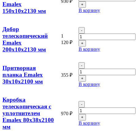
930
₽
Добор
Emalex
телескопический
150x10x2130 мм
В корзину
Emalex
150x10x2130
мм
Добор
Количество
товара
телескопический
1
Добор
Emalex
120
₽
телескопический
200x10x2130 мм
В корзину
Emalex
200x10x2130
мм
Количество
Притворная
товара
планка Emalex
355
₽
Притворная
30x10x2100 мм
планка
В корзину
Emalex
30x10x2100
мм
Коробка
Количество
телескопическая с
товара
уплотнителем
970
₽
Коробка
Emalex 80x38x2100
телескопическая
В корзину
с
мм
уплотнителем
Emalex