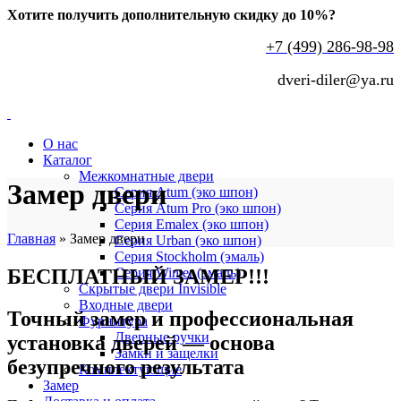
Хотите получить дополнительную скидку до 10%?
+7 (499) 286-98-98
dveri-diler@ya.ru
О нас
Каталог
Межкомнатные двери
Замер двери
Серия Atum (эко шпон)
Серия Atum Pro (эко шпон)
Серия Emalex (эко шпон)
Главная
»
Замер двери
Серия Urban (эко шпон)
Серия Stockholm (эмаль)
БЕСПЛАТНЫЙ ЗАМЕР!!!
Серия Winter (эмаль)
Скрытые двери Invisible
Входные двери
Точный замер и профессиональная
Фурнитура
Дверные ручки
установка дверей — основа
Замки и защелки
безупречного результата
Комплектующие
Замер