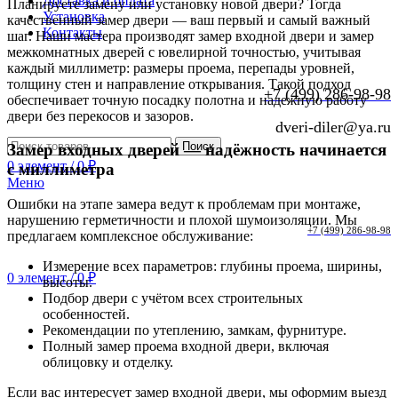
Доставка и оплата
Планируете замену или установку новой двери? Тогда
Установка
качественный замер двери — ваш первый и самый важный
Контакты
шаг. Наши мастера производят замер входной двери и замер
межкомнатных дверей с ювелирной точностью, учитывая
каждый миллиметр: размеры проема, перепады уровней,
толщину стен и направление открывания. Такой подход
+7 (499) 286-98-98
обеспечивает точную посадку полотна и надежную работу
двери без перекосов и зазоров.
dveri-diler@ya.ru
Поиск
Замер входных дверей — надёжность начинается
0
элемент
/
0
₽
с миллиметра
Меню
Ошибки на этапе замера ведут к проблемам при монтаже,
нарушению герметичности и плохой шумоизоляции. Мы
+7 (499) 286-98-98
предлагаем комплексное обслуживание:
Измерение всех параметров: глубины проема, ширины,
0
элемент
/
0
₽
высоты.
Подбор двери с учётом всех строительных
особенностей.
Рекомендации по утеплению, замкам, фурнитуре.
Полный замер проема входной двери, включая
облицовку и отделку.
Если вас интересует замер входной двери, мы оформим выезд