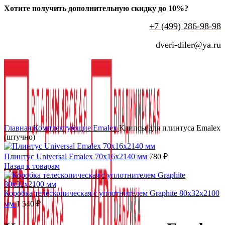
Хотите получить дополнительную скидку до 10%?
+7 (499) 286-98-98
dveri-diler@ya.ru
Нажмите, чтобы увеличить
Главная
Комплектующие
Emalex
Клипсы для плинтуса Emalex
(штучно)
Плинтус Universal Emalex 70x16x2140 мм
780
₽
Назад к товарам
Коробка телескопическая с уплотнителем Graphite 80x32x2100
мм
1 540
₽