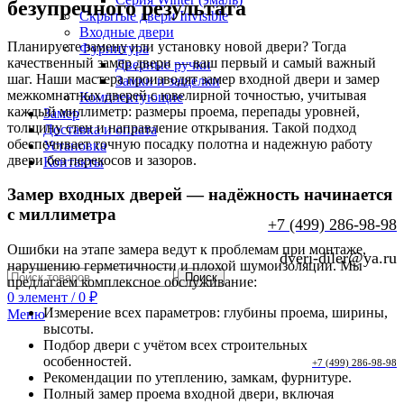
безупречного результата
Скрытые двери Invisible
Входные двери
Планируете замену или установку новой двери? Тогда
Фурнитура
качественный замер двери — ваш первый и самый важный
Дверные ручки
шаг. Наши мастера производят замер входной двери и замер
Замки и защелки
межкомнатных дверей с ювелирной точностью, учитывая
Комплектующие
каждый миллиметр: размеры проема, перепады уровней,
Замер
толщину стен и направление открывания. Такой подход
Доставка и оплата
обеспечивает точную посадку полотна и надежную работу
Установка
двери без перекосов и зазоров.
Контакты
Замер входных дверей — надёжность начинается
с миллиметра
+7 (499) 286-98-98
Ошибки на этапе замера ведут к проблемам при монтаже,
dveri-diler@ya.ru
нарушению герметичности и плохой шумоизоляции. Мы
Поиск
предлагаем комплексное обслуживание:
0
элемент
/
0
₽
Измерение всех параметров: глубины проема, ширины,
Меню
высоты.
Подбор двери с учётом всех строительных
особенностей.
+7 (499) 286-98-98
Рекомендации по утеплению, замкам, фурнитуре.
Полный замер проема входной двери, включая