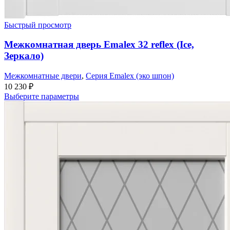
Быстрый просмотр
Межкомнатная дверь Emalex 32 reflex (Ice,
Зеркало)
Межкомнатные двери
,
Серия Emalex (эко шпон)
10 230
₽
Выберите параметры