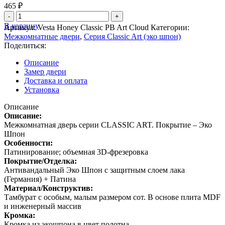
465
₽
Количество
товара
В корзину
Артикул:
Vesta Honey Classic PB Art Cloud
Категории:
Банкетка
Межкомнатные двери
,
Серия Classic Art (эко шпон)
(Розетка)
Поделиться:
Classic
Art
Описание
160x85x16
Замер двери
мм
Доставка и оплата
Установка
Описание
Описание:
Межкомнатная дверь серии CLASSIC ART. Покрытие – Эко
Шпон
Особенности:
Патинирование; объемная 3D-фрезеровка
Покрытие/Отделка:
Антивандальный Эко Шпон с защитным слоем лака
(Германия) + Патина
Материал/Конструктив:
Тамбурат с особым, малым размером сот. В основе плита MDF
и инженерный массив
Кромка:
Кромка из экошпона в цвет полотна