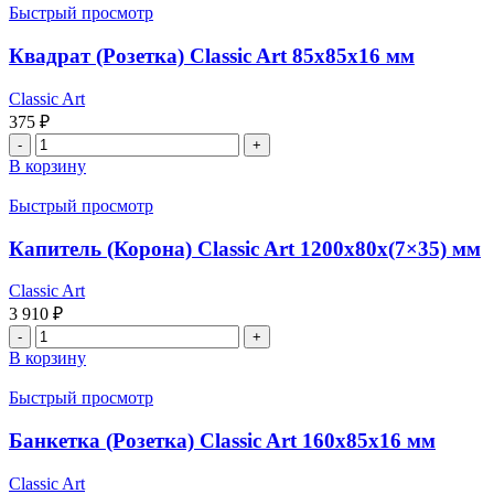
(Корона)
Быстрый просмотр
Classic
Art
Квадрат (Розетка) Classic Art 85x85x16 мм
600-
700-
Classic Art
800-
375
₽
900x80x(7x35)
Количество
мм
товара
В корзину
Квадрат
(Розетка)
Быстрый просмотр
Classic
Art
Капитель (Корона) Classic Art 1200x80x(7×35) мм
85x85x16
мм
Classic Art
3 910
₽
Количество
товара
В корзину
Капитель
(Корона)
Быстрый просмотр
Classic
Art
Банкетка (Розетка) Classic Art 160x85x16 мм
1200x80x(7x35)
мм
Classic Art