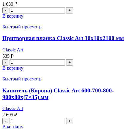
1 630
₽
Количество
товара
В корзину
Добор
телескопический
Быстрый просмотр
Classic
Art
Притворная планка Classic Art 30x10x2100 мм
200x10x2130
мм
Classic Art
535
₽
Количество
товара
В корзину
Притворная
планка
Быстрый просмотр
Classic
Art
Капитель (Корона) Classic Art 600-700-800-
30x10x2100
900x80x(7×35) мм
мм
Classic Art
2 605
₽
Количество
товара
В корзину
Капитель