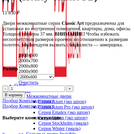
11 850
₽
Двери межкомнатные серии
Classic Art
предназначены для
установки во внутренние помещения, квартиры, дома, офисы.
Толщина полотна 37 мм.
ВНИМАНИЕ!
Чтобы избежать
несоответствия размеров проемов по отношению к размерам
полотен, рекомендуем вызвать специалиста — замерщика.
2000x600
2000x700
2000x800
Размер
2000x900
Очистить
О нас
Количество
Каталог
товара
В корзину
Межкомнатные двери
Межкомнатная
Подбор Комплектующих
Серия Atum (эко шпон)
дверь
Подбор Комплектующих
Серия Atum Pro (эко шпон)
Веста
Серия Emalex (эко шпон)
ДО
Серия Urban (эко шпон)
Выберите комплектующие
(Honey
Серия Stockholm (эмаль)
Classic
Серия Winter (эмаль)
PB)
Скрытые двери Invisible