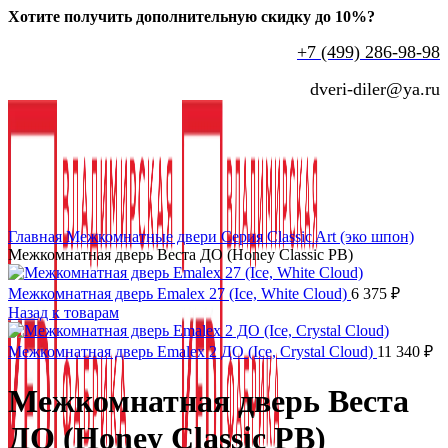
Хотите получить дополнительную скидку до 10%?
+7 (499) 286-98-98
dveri-diler@ya.ru
Нажмите, чтобы увеличить
Главная
Межкомнатные двери
Серия Classic Art (эко шпон)
Межкомнатная дверь Веста ДО (Honey Classic PB)
Межкомнатная дверь Emalex 27 (Ice, White Cloud)
6 375
₽
Назад к товарам
Межкомнатная дверь Emalex 2 ДО (Ice, Crystal Cloud)
11 340
₽
Межкомнатная дверь Веста
ДО (Honey Classic PB)