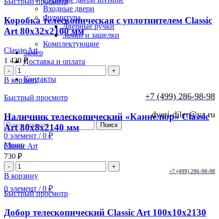
Быстрый просмотр
Входные двери
Фурнитура
Коробка телескопическая с уплотнителем Classic
Дверные ручки
Art 80x32x2100 мм
Замки и защелки
Комплектующие
Classic Art
Замер
1 420
₽
Доставка и оплата
Количество
Установка
товара
Контакты
В корзину
Коробка
телескопическая
+7 (499) 286-98-98
Быстрый просмотр
с
уплотнителем
dveri-diler@ya.ru
Наличник телескопический «Каннелюр» Classic
Classic
Поиск
Art 80x8x2140 мм
Art
0
элемент
/
0
₽
80x32x2100
Меню
Classic Art
мм
730
₽
Количество
+7 (499) 286-98-98
товара
В корзину
Наличник
0
элемент
/
0
₽
телескопический
Быстрый просмотр
"Каннелюр"
Classic
Добор телескопический Classic Art 100x10x2130
Art