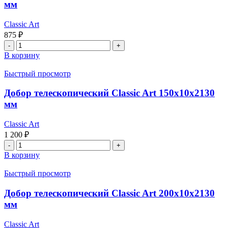
мм
80x8x2140
мм
Classic Art
875
₽
Количество
товара
В корзину
Добор
телескопический
Быстрый просмотр
Classic
Art
Добор телескопический Classic Art 150x10x2130
100x10x2130
мм
мм
Classic Art
1 200
₽
Количество
товара
В корзину
Добор
телескопический
Быстрый просмотр
Classic
Art
Добор телескопический Classic Art 200x10x2130
150x10x2130
мм
мм
Classic Art