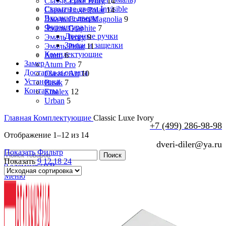
Classic Luxe Ivory
14
Скрытые двери Invisible
Classic Luxe Polar
14
Входные двери
Эмаль Cotton/Magnolia
9
Фурнитура
Эмаль Graphite
7
Дверные ручки
Эмаль Ivory
9
Замки и защелки
Эмаль Polar
11
Комплектующие
Atum
6
Замер
Atum Pro
7
Доставка и оплата
Classic Art
10
Установка
Basik
7
Контакты
Emalex
12
Urban
5
Главная
Комплектующие
Classic Luxe Ivory
+7 (499) 286-98-98
Отображение 1–12 из 14
dveri-diler@ya.ru
Показать Фильтр
Поиск
Показать
9
12
18
24
0
элемент
/
0
₽
Меню