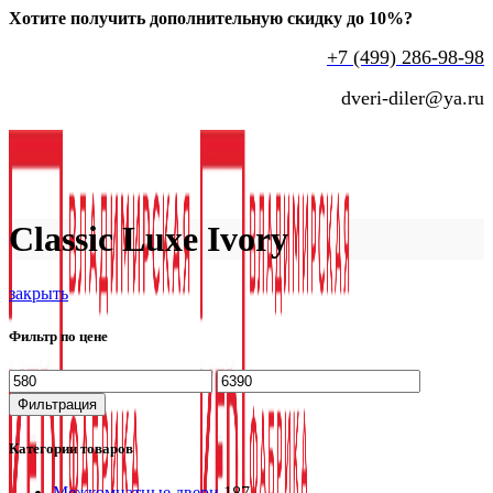
Хотите получить дополнительную скидку до 10%?
+7 (499) 286-98-98
dveri-diler@ya.ru
Classic Luxe Ivory
закрыть
Фильтр по цене
Минимальная
Максимальная
цена
цена
Фильтрация
Категории товаров
Межкомнатные двери
187