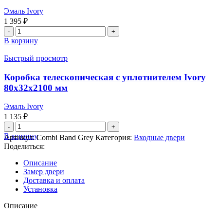
Эмаль Ivory
1 395
₽
Количество
товара
В корзину
Плинтус
Stockholm
Быстрый просмотр
Ivory
100x16x2140
Коробка телескопическая с уплотнителем Ivory
мм
80x32x2100 мм
Эмаль Ivory
1 135
₽
Количество
товара
В корзину
Артикул:
Combi Band Grey
Категория:
Входные двери
Коробка
Поделиться:
телескопическая
с
Описание
уплотнителем
Замер двери
Ivory
Доставка и оплата
80x32x2100
Установка
мм
Описание