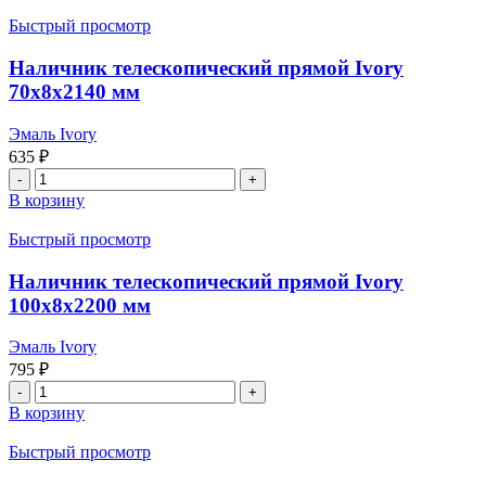
Быстрый просмотр
Наличник телескопический прямой Ivory
70x8x2140 мм
Эмаль Ivory
635
₽
Количество
товара
В корзину
Наличник
телескопический
Быстрый просмотр
прямой
Ivory
Наличник телескопический прямой Ivory
70x8x2140
100x8x2200 мм
мм
Эмаль Ivory
795
₽
Количество
товара
В корзину
Наличник
телескопический
Быстрый просмотр
прямой