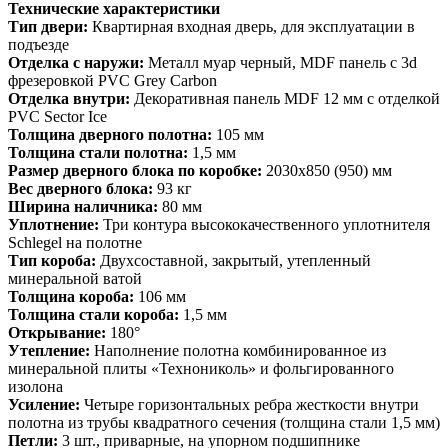
Технические характеристики
Тип двери:
Квартирная входная дверь, для эксплуатации в
подъезде
Отделка с наружи:
Металл муар черный, MDF панель с 3d
фрезеровкой PVC Grey Carbon
Отделка внутри:
Декоративная панель MDF 12 мм с отделкой
PVC
Sector Ice
Толщина дверного полотна:
105 мм
Толщина стали полотна:
1,5 мм
Размер дверного блока по коробке:
2030х850 (950) мм
Вес дверного блока:
93 кг
Ширина наличника:
80 мм
Уплотнение:
Три контура высококачественного уплотнителя
Schlegel на полотне
Тип короба:
Двухсоставной, закрытый, утепленный
минеральной ватой
Толщина короба:
106 мм
Толщина стали короба:
1,5 мм
Открывание:
180°
Утепление:
Наполнение полотна комбинированное из
минеральной плиты «Технониколь» и фольгированного
изолона
Усиление:
Четыре горизонтальных ребра жесткости внутри
полотна из трубы квадратного сечения (толщина стали 1,5 мм)
Петли:
3 шт., приварные, на упорном подшипнике