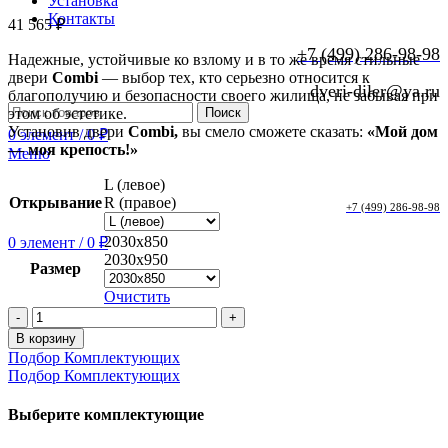
Установка
Контакты
41 565
₽
+7 (499) 286-98-98
Надежные, устойчивые ко взлому и в то же время стильные
двери
Combi
— выбор тех, кто серьезно относится к
dveri-diler@ya.ru
благополучию и безопасности своего жилища, не забывая при
этом об эстетике.
Поиск
Установив двери
Combi,
вы смело сможете сказать:
«Мой дом
0
элемент
/
0
₽
— моя крепость!»
Меню
L (левое)
Открывание
R (правое)
+7 (499) 286-98-98
2030x850
0
элемент
/
0
₽
2030x950
Размер
Очистить
Количество
товара
В корзину
Стальная
Подбор Комплектующих
дверь
Подбор Комплектующих
Combi
Band
Выберите комплектующие
Grey