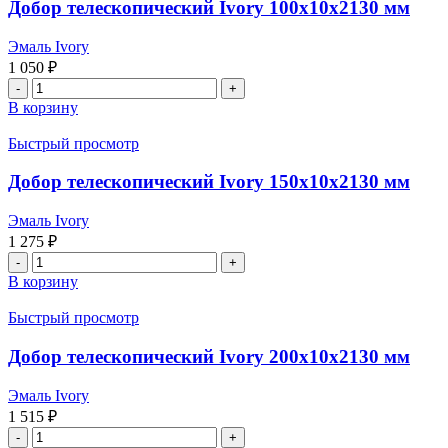
Ivory
Добор телескопический Ivory 100x10x2130 мм
100x8x2200
мм
Эмаль Ivory
1 050
₽
Количество
товара
В корзину
Добор
телескопический
Быстрый просмотр
Ivory
100x10x2130
Добор телескопический Ivory 150x10x2130 мм
мм
Эмаль Ivory
1 275
₽
Количество
товара
В корзину
Добор
телескопический
Быстрый просмотр
Ivory
150x10x2130
Добор телескопический Ivory 200x10x2130 мм
мм
Эмаль Ivory
1 515
₽
Количество