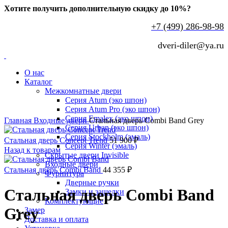
Хотите получить дополнительную скидку до 10%?
+7 (499) 286-98-98
dveri-diler@ya.ru
О нас
Каталог
Межкомнатные двери
Серия Atum (эко шпон)
Серия Atum Pro (эко шпон)
Нажмите, чтобы увеличить
Серия Emalex (эко шпон)
Главная
Входные двери
Стальная дверь Combi Band Grey
Серия Urban (эко шпон)
Серия Stockholm (эмаль)
Стальная дверь Concept Trend
51 900
₽
Серия Winter (эмаль)
Назад к товарам
Скрытые двери Invisible
Входные двери
Стальная дверь Combi Band
44 355
₽
Фурнитура
Дверные ручки
Стальная дверь Combi Band
Замки и защелки
Комплектующие
Grey
Замер
Доставка и оплата