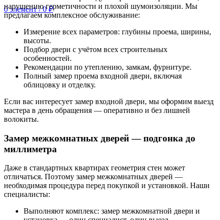
нарушению герметичности и плохой шумоизоляции. Мы
0
элемент
/
0
₽
предлагаем комплексное обслуживание:
Измерение всех параметров: глубины проема, ширины,
высоты.
Подбор двери с учётом всех строительных
особенностей.
Рекомендации по утеплению, замкам, фурнитуре.
Полный замер проема входной двери, включая
облицовку и отделку.
Если вас интересует замер входной двери, мы оформим выезд
мастера в день обращения — оперативно и без лишней
волокиты.
Замер межкомнатных дверей — подгонка до
миллиметра
Даже в стандартных квартирах геометрия стен может
отличаться. Поэтому замер межкомнатных дверей —
необходимая процедура перед покупкой и установкой. Наши
специалисты:
Выполняют комплекс: замер межкомнатной двери и
установка — один специалист, один выезд.