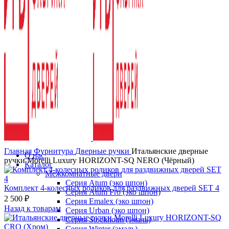
Нажмите, чтобы увеличить
Главная
Фурнитура
Дверные ручки
Итальянские дверные
О нас
ручки Morelli Luxury HORIZONT-SQ NERO (Чёрный)
Каталог
Межкомнатные двери
Серия Atum (эко шпон)
Комплект 4-колесных роликов для раздвижных дверей SET 4
Серия Atum Pro (эко шпон)
2 500
₽
Серия Emalex (эко шпон)
Назад к товарам
Серия Urban (эко шпон)
Серия Stockholm (эмаль)
Серия Winter (эмаль)