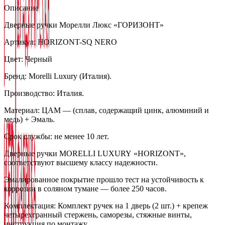
Описание
Дверные ручки Морелли Люкс «ГОРИЗОНТ»
Артикул: HORIZONT-SQ NERO
Цвет: Черный
Бренд: Morelli Luxury (Италия).
Производство: Италия.
Материал: ЦАМ — (сплав, содержащий цинк, алюминий и
медь) + Эмаль.
Срок службы: не менее 10 лет.
Дверные ручки MORELLI LUXURY «HORIZONT»,
соответствуют высшему классу надежности.
Эмалированное покрытие прошло тест на устойчивость к
коррозии в соляном тумане — более 250 часов.
Комплектация: Комплект ручек на 1 дверь (2 шт.) + крепеж
четырехгранный стержень, саморезы, стяжные винты,
инструкция по монтажу.