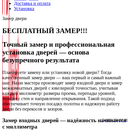
Доставка и оплата
Установка
Замер двери
БЕСПЛАТНЫЙ ЗАМЕР!!!
Точный замер и профессиональная
установка дверей — основа
безупречного результата
Планируете замену или установку новой двери? Тогда
качественный замер двери — ваш первый и самый важный
шаг. Наши мастера производят замер входной двери и замер
межкомнатных дверей с ювелирной точностью, учитывая
каждый миллиметр: размеры проема, перепады уровней,
толщину стен и направление открывания. Такой подход
обеспечивает точную посадку полотна и надежную работу
двери без перекосов и зазоров.
Замер входных дверей — надёжность начинается
+7 (499) 286-98-98
с миллиметра