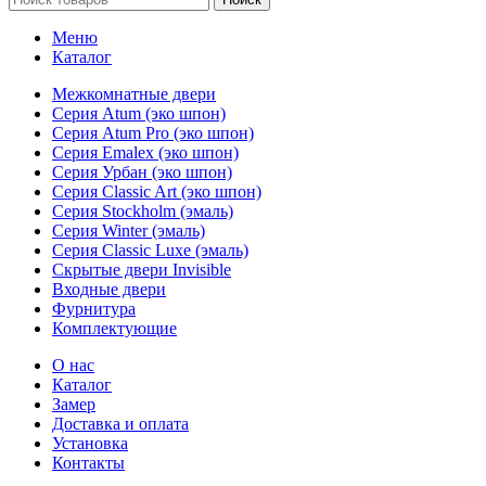
Меню
Каталог
Межкомнатные двери
Серия Atum (эко шпон)
Серия Atum Pro (эко шпон)
Серия Emalex (эко шпон)
Серия Урбан (эко шпон)
Серия Classic Art (эко шпон)
Серия Stockholm (эмаль)
Серия Winter (эмаль)
Серия Classic Luxe (эмаль)
Скрытые двери Invisible
Входные двери
Фурнитура
Комплектующие
О нас
Каталог
Замер
Доставка и оплата
Установка
Контакты