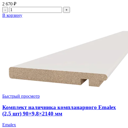
2 670
₽
Количество
товара
В корзину
Комплект
коробки
компланарной
Emalex
(2,5
шт)
75x32x2100
мм
Быстрый просмотр
Комплект наличника компланарного Emalex
(2,5 шт) 90×9,8×2140 мм
Emalex