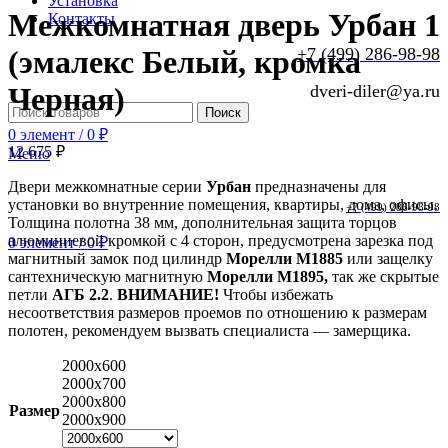
Установка
Межкомнатная дверь Урбан 1
Контакты
+7 (499) 286-98-98
(эмалекс Белый, кромка
dveri-diler@ya.ru
Черная)
Поиск
0
элемент
/
0
₽
12 675
₽
Меню
Двери межкомнатные серии
Урбан
предназначены для
установки во внутренние помещения, квартиры, дома, офисы.
+7 (499) 286-98-98
Толщина полотна 38 мм, дополнительная защита торцов
алюминиевой кромкой с 4 сторон, предусмотрена зарезка под
0
элемент
/
0
₽
магнитный замок
под цилиндр
Морелли
M1885
или защелку
сантехническую магнитную
Морелли
M1895,
так же скрытые
петли
АГБ 2.2
.
ВНИМАНИЕ!
Чтобы избежать
несоответствия размеров проемов по отношению к размерам
полотен, рекомендуем вызвать специалиста — замерщика.
2000x600
2000x700
2000x800
Размер
2000x900