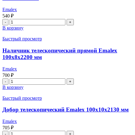
80x32x2100
мм
Emalex
540
₽
Количество
товара
В корзину
Наличник
телескопический
Быстрый просмотр
прямой
Emalex
Наличник телескопический прямой Emalex
70x8x2140
100x8x2200 мм
мм
Emalex
700
₽
Количество
товара
В корзину
Наличник
телескопический
Быстрый просмотр
прямой
Emalex
Добор телескопический Emalex 100x10x2130 мм
100x8x2200
мм
Emalex
705
₽
Количество