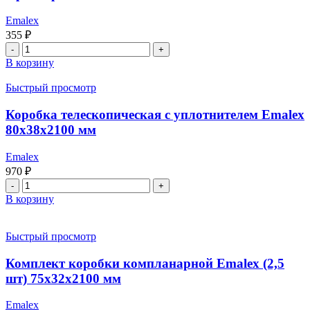
мм
Emalex
355
₽
Количество
товара
В корзину
Притворная
планка
Быстрый просмотр
Emalex
30x10x2100
Коробка телескопическая с уплотнителем Emalex
мм
80x38x2100 мм
Emalex
970
₽
Количество
товара
В корзину
Коробка
телескопическая
с
Быстрый просмотр
уплотнителем
Emalex
Комплект коробки компланарной Emalex (2,5
80x38x2100
шт) 75x32x2100 мм
мм
Emalex