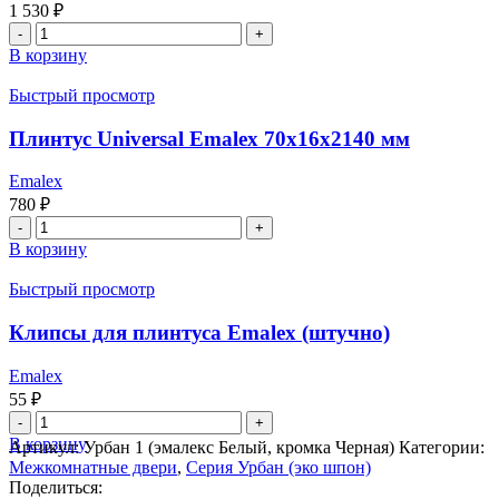
1 530
₽
Количество
товара
В корзину
Комплект
наличника
Быстрый просмотр
компланарного
Emalex
Плинтус Universal Emalex 70x16x2140 мм
(2,5
шт)
Emalex
90x9,8x2140
780
₽
мм
Количество
товара
В корзину
Плинтус
Universal
Быстрый просмотр
Emalex
70x16x2140
Клипсы для плинтуса Emalex (штучно)
мм
Emalex
55
₽
Количество
товара
В корзину
Артикул:
Урбан 1 (эмалекс Белый, кромка Черная)
Категории:
Клипсы
Межкомнатные двери
,
Серия Урбан (эко шпон)
для
Поделиться: