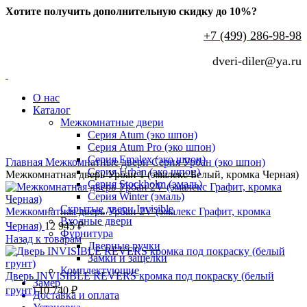
Хотите получить дополнительную скидку до 10%?
+7 (499) 286-98-98
dveri-diler@ya.ru
О нас
Каталог
Межкомнатные двери
Серия Atum (эко шпон)
Серия Atum Pro (эко шпон)
Нажмите, чтобы увеличить
Серия Emalex (эко шпон)
Главная
Межкомнатные двери
Серия Урбан (эко шпон)
Серия Urban (эко шпон)
Межкомнатная дверь Урбан 1 (эмалекс Белый, кромка Черная)
Серия Stockholm (эмаль)
Серия Winter (эмаль)
Скрытые двери Invisible
Межкомнатная дверь Урбан 2V (эмалекс Графит, кромка
Входные двери
Черная)
12 945
₽
Фурнитура
Назад к товарам
Дверные ручки
Замки и защелки
Комплектующие
Дверь INVISIBLE REVERS кромка под покраску (белый
Замер
грунт)
10 740
₽
Доставка и оплата