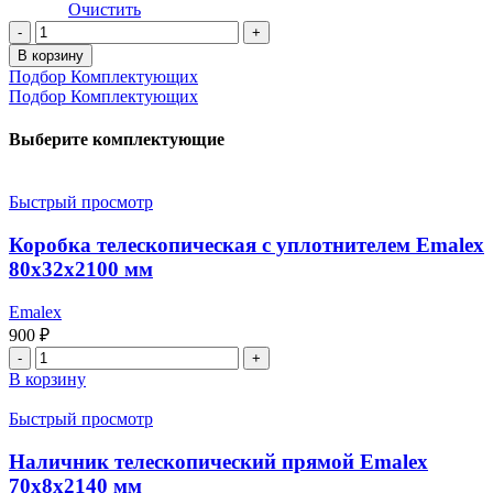
Очистить
Количество
товара
В корзину
Межкомнатная
Подбор Комплектующих
дверь
Подбор Комплектующих
Урбан
1
Выберите комплектующие
(эмалекс
Белый,
кромка
Быстрый просмотр
Черная)
Коробка телескопическая с уплотнителем Emalex
80x32x2100 мм
Emalex
900
₽
Количество
товара
В корзину
Коробка
телескопическая
Быстрый просмотр
с
уплотнителем
Наличник телескопический прямой Emalex
Emalex
70x8x2140 мм